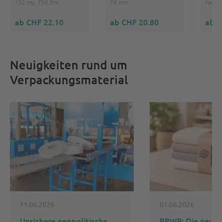
135 my, 750 lfm
76 mm
Kern 
ab CHF 22.10
ab CHF 20.80
ab C
Neuigkeiten rund um
Verpackungsmaterial
11.06.2026
01.06.2026
Unsichere geopolitische
PPWR: Die neue 