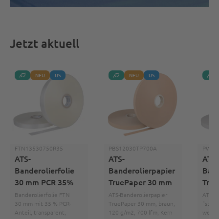
Jetzt aktuell
NEU
US
NEU
US
FTN13530750R35
PBS12030TP700A
PWS1
ATS-
ATS-
ATS-
Banderolierfolie
Banderolierpapier
Band
30 mm PCR 35%
TruePaper 30 mm
Tru
Banderolierfolie FTN
ATS-Banderolierpapier
ATS-B
30 mm mit 35 % PCR-
TruePaper 30 mm, braun,
"star
Anteil, transparent,
120 g/m2, 700 lfm, Kern
weiss,