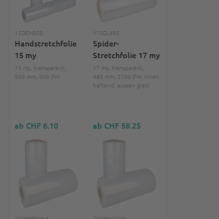
15DEH050
17SGL495
Handstretchfolie
Spider-
15 my
Stretchfolie 17 my
15 my, transparent,
17 my, transparent,
500 mm, 300 lfm
485 mm, 2100 lfm, innen
haftend, aussen glatt
ab CHF 6.10
ab CHF 58.25
23DEFPS050
20DE05018K