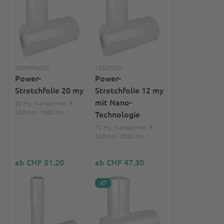
20DEFPS050
12SCT050
Power-
Power-
Stretchfolie 20 my
Stretchfolie 12 my
mit Nano-
20 my, transparent, B
500 mm, 1800 lfm
Technologie
12 my, transparent, B
500 mm, 3000 lfm
ab CHF 51.20
ab CHF 47.30