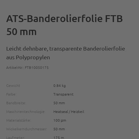
ATS-Banderolierfolie FTB
50 mm
Leicht dehnbare, transparente Banderolierfolie
aus Polypropylen
Artikel-Nr.: FTB10050175
Gewicht
0.84 kg
Farbe:
Transparent
Bandbreite:
50 mm
Maschinentechnologie:
Heatseal / Heizkeil
Materialstärke:
100 μm
Wickelkerndurchmesser:
50 mm
Laufmeter:
175 m