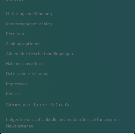
Lieferung und Abholung
Mindermengenzuschlag
Retouren
Zahlungsoptionen
Allgemeine Geschäftsbedingungen
Haftungsausschluss
Datenschutzerklärung
Impressum
Kontakt
Neues von Tanner & Co. AG
Folgen Sie uns auf
LinkedIn
und melden Sie sich für unseren
Newsletter an.