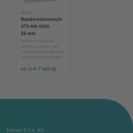
682031
Banderoliermaschine
ATS-MS 420S
50 mm
Flexible, mobile und
einfach zu bedienende
Tischbanderoliermaschine
mit Heatseal-Technologie
ab CHF 7’480.00
Tanner & Co. AG