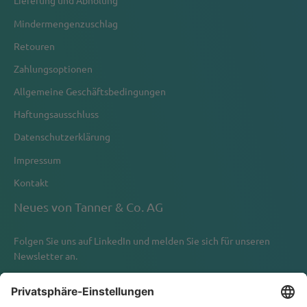
Lieferung und Abholung
Mindermengenzuschlag
Retouren
Zahlungsoptionen
Allgemeine Geschäftsbedingungen
Haftungsausschluss
Datenschutzerklärung
Impressum
Kontakt
Neues von Tanner & Co. AG
Folgen Sie uns auf
LinkedIn
und melden Sie sich für unseren
Newsletter an.
Newsletter