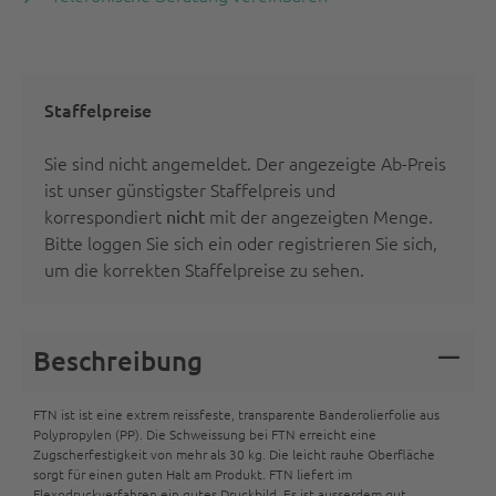
Staffelpreise
Sie sind nicht angemeldet. Der angezeigte Ab-Preis
ist unser günstigster Staffelpreis und
korrespondiert
mit der angezeigten Menge.
nicht
Bitte
loggen Sie sich ein oder registrieren Sie sich
,
um die korrekten Staffelpreise zu sehen.
Beschreibung
FTN ist ist eine extrem reissfeste, transparente Banderolierfolie aus
Polypropylen (PP). Die Schweissung bei FTN erreicht eine
Zugscherfestigkeit von mehr als 30 kg. Die leicht rauhe Oberfläche
sorgt für einen guten Halt am Produkt. FTN liefert im
Flexodruckverfahren ein gutes Druckbild. Es ist ausserdem gut