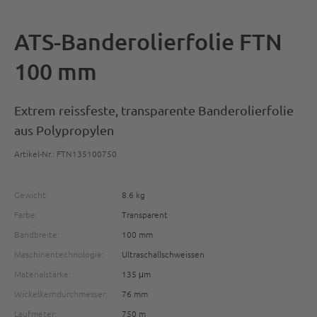
ATS-Banderolierfolie FTN
100 mm
Extrem reissfeste, transparente Banderolierfolie
aus Polypropylen
Artikel-Nr.: FTN135100750
Gewicht
8.6 kg
Farbe:
Transparent
Bandbreite:
100 mm
Maschinentechnologie:
Ultraschallschweissen
Materialstärke:
135 μm
Wickelkerndurchmesser:
76 mm
Laufmeter:
750 m