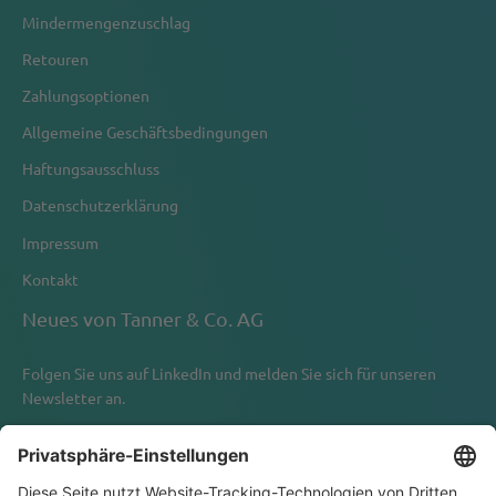
Mindermengenzuschlag
Retouren
Zahlungsoptionen
Allgemeine Geschäftsbedingungen
Haftungsausschluss
Datenschutzerklärung
Impressum
Kontakt
Neues von Tanner & Co. AG
Folgen Sie uns auf
LinkedIn
und melden Sie sich für unseren
Newsletter an.
Newsletter