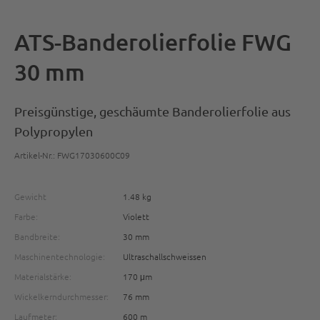
ATS-Banderolierfolie FWG
30 mm
Preisgünstige, geschäumte Banderolierfolie aus
Polypropylen
Artikel-Nr.: FWG17030600C09
Gewicht
1.48 kg
Farbe:
Violett
Bandbreite:
30 mm
Maschinentechnologie:
Ultraschallschweissen
Materialstärke:
170 μm
Wickelkerndurchmesser:
76 mm
Laufmeter:
600 m