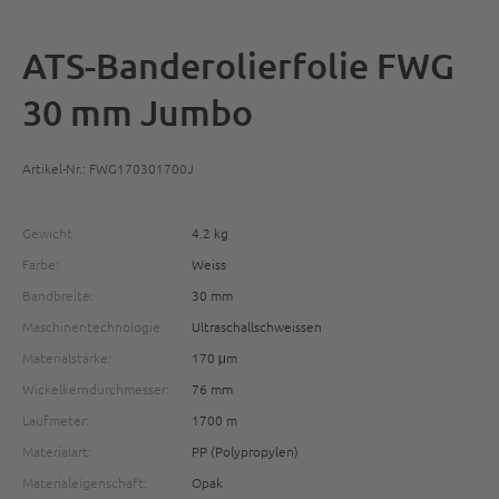
ATS-Banderolierfolie FWG
30 mm Jumbo
Artikel-Nr.: FWG170301700J
Gewicht
4.2 kg
Farbe:
Weiss
Bandbreite:
30 mm
Maschinentechnologie:
Ultraschallschweissen
Materialstärke:
170 μm
Wickelkerndurchmesser:
76 mm
Laufmeter:
1700 m
Materialart:
PP (Polypropylen)
Materialeigenschaft:
Opak