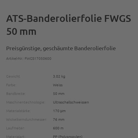
ATS-Banderolierfolie FWGS
50 mm
Preisgünstige, geschäumte Banderolierfolie
Artikel-Nr.: FWGS17050600
Gewicht
3.02 kg
Farbe:
Weiss
Bandbreite:
50 mm
Maschinentechnologie:
Ultraschallschweissen
Materialstärke:
170 μm
Wickelkerndurchmesser:
76 mm
Laufmeter:
600 m
Materialart:
PP (Polypropylen)