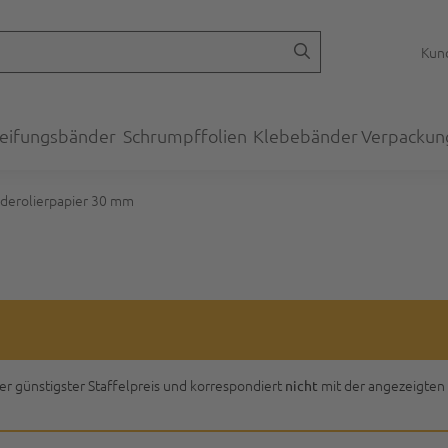
Kund
eifungsbänder
Schrumpffolien
Klebebänder
Verpackun
derolierpapier 30 mm
ser günstigster Staffelpreis und korrespondiert
mit der angezeigten
nicht