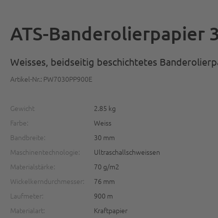
ATS-Banderolierpapier
Weisses, beidseitig beschichtetes Banderolierp
Artikel-Nr.: PW7030PP900E
Gewicht
2.85 kg
Farbe:
Weiss
Bandbreite:
30 mm
Maschinentechnologie:
Ultraschallschweissen
Materialstärke:
70 g/m2
Wickelkerndurchmesser:
76 mm
Laufmeter:
900 m
Materialart:
Kraftpapier