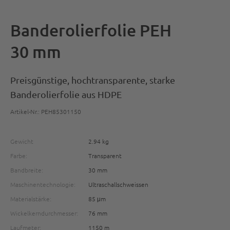
Banderolierfolie PEH
30 mm
Preisgünstige, hochtransparente, starke
Banderolierfolie aus HDPE
Artikel-Nr.: PEH85301150
Gewicht
2.94 kg
Farbe:
Transparent
Bandbreite:
30 mm
Maschinentechnologie:
Ultraschallschweissen
Materialstärke:
85 μm
Wickelkerndurchmesser:
76 mm
Laufmeter:
1150 m