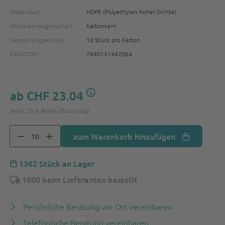
Materialart:
HDPE (Polyethylen hoher Dichte)
Wickelkerneigenschaft:
Kartonkern
Verpackungseinheit:
10 Stück pro Karton
EAN/GTIN:
7640151442064
ab
CHF 23.04
(exkl. 20 % Rohstoffzuschlag)
zum Warenkorb hinzufügen
1362 Stück an Lager
1800 beim Lieferanten bestellt
Persönliche Beratung vor Ort vereinbaren
Telefonische Beratung vereinbaren