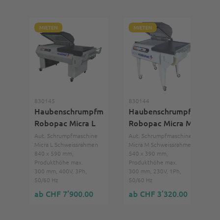
MIETEN
MIETEN
830145
830144
Haubenschrumpfmaschine
Haubenschrumpfmaschi
Robopac Micra L
Robopac Micra M
Aut. Schrumpfmaschine
Aut. Schrumpfmaschine
Micra L Schweissrahmen
Micra M Schweissrahmen
840 x 590 mm,
540 x 390 mm,
Produkthöhe max.
Produkthöhe max.
300 mm, 400V, 3Ph,
300 mm, 230V, 1Ph,
50/60 Hz
50/60 Hz
ab CHF 7’900.00
ab CHF 3’320.00