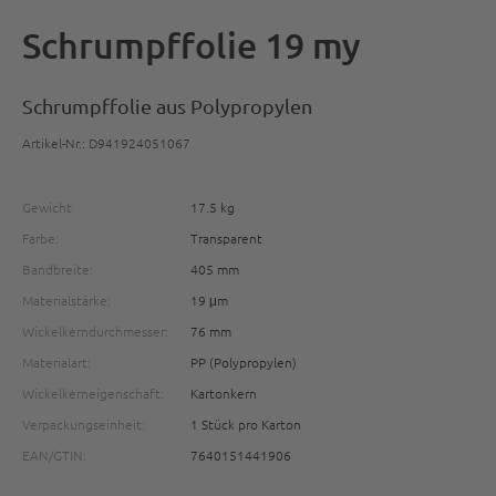
Schrumpffolie 19 my
Schrumpffolie aus Polypropylen
Artikel-Nr.: D941924051067
Gewicht
17.5 kg
Farbe:
Transparent
Bandbreite:
405 mm
Materialstärke:
19 μm
Wickelkerndurchmesser:
76 mm
Materialart:
PP (Polypropylen)
Wickelkerneigenschaft:
Kartonkern
Verpackungseinheit:
1 Stück pro Karton
EAN/GTIN:
7640151441906