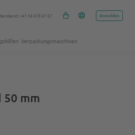
endienst: +41 56 676 67 67
Anmelden
gshilfen
Verpackungsmaschinen
d 50 mm