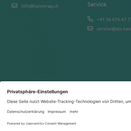
Service
info@tannerag.ch
+41 56 676 67 7
service@ats-ta