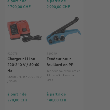
à partir de
à partir de
2 790,00 CHF
2 990,00 CHF
920075
920049
Chargeur Li-Ion
Tendeur pour
220-240 V / 50-60
feuillard en PP
Hz
Tendeur pour feuillard en
PP jusqu'à 19 mm de
Chargeur Li-Ion 220-240 V
large
/ 50-60 Hz
à partir de
à partir de
270,00 CHF
140,00 CHF