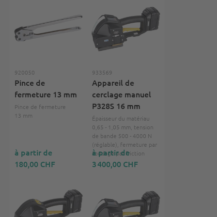
920050
933569
Pince de
Appareil de
fermeture 13 mm
cerclage manuel
P328S 16 mm
Pince de fermeture
13 mm
Épaisseur du matériau
0,65 - 1,05 mm, tension
de bande 500 - 4000 N
(réglable), fermeture par
à partir de
à partir de
soudage par friction
180,00 CHF
3 400,00 CHF