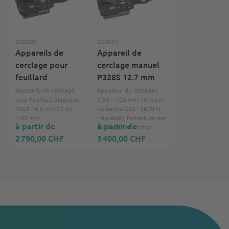
920086
920097
Appareils de
Appareil de
cerclage pour
cerclage manuel
feuillard
P328S 12.7 mm
Appareils de cerclage
épaisseur du matériau
pour feuillard plastique
0,65 - 1,05 mm, tension
P328 16.0 mm / 0.65 -
de bande 250 - 2600 N
1.05 mm
(réglable), fermeture par
à partir de
à partir de
soudage par friction
2 790,00 CHF
3 400,00 CHF