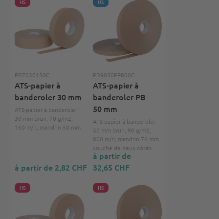
HS
US
PB7030150C
PB9050PP800C
ATS-papier à
ATS-papier à
banderoler 30 mm
banderoler PB
50 mm
ATS-papier à banderoler
30 mm brun, 70 g/m2,
ATS-papier à banderoler
150 m/rl, mandrin 50 mm
50 mm brun, 90 g/m2,
800 m/rl, mandrin 76 mm
couché de deux côtés
à partir de
à partir de 2,82 CHF
32,65 CHF
HS
HS