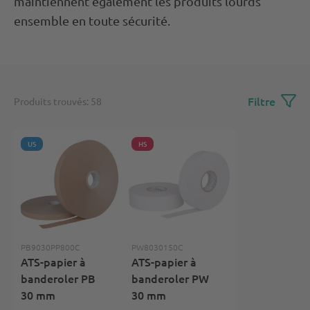
maintiennent également les produits lourds
ensemble en toute sécurité.
Filtre
Produits trouvés: 58
US
HS
PB9030PP800C
PW8030150C
ATS-papier à
ATS-papier à
banderoler PB
banderoler PW
30 mm
30 mm