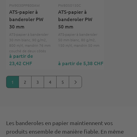
PW9030PP800AW
PW8050150C
ATS-papier à
ATS-papier à
banderoler PW
banderoler PW
30 mm
50 mm
ATS-papier à banderoler
ATS-papier à banderoler
30 mm blanc, 90 g/m2,
50 mm blanc, 80 g/m2,
800 m/rl, mandrin 76 mm
150 m/rl, mandrin 50 mm
couché de deux côtés
à partir de
23,42 CHF
à partir de 5,38 CHF
1
2
3
4
5
Les banderoles en papier maintiennent vos
produits ensemble de manière fiable. En même