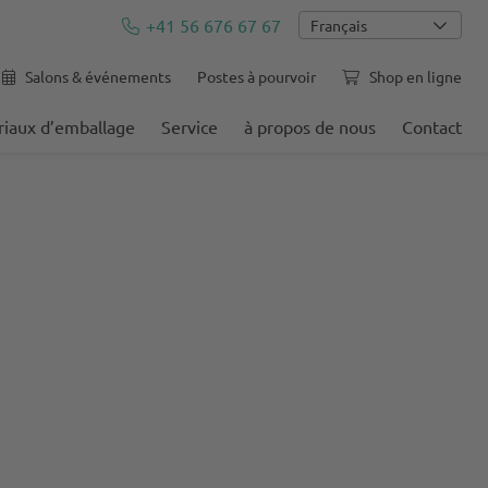
+41 56 676 67 67
Français
Salons & événements
Postes à pourvoir
Shop en ligne
iaux d’emballage
Service
à propos de nous
Contact