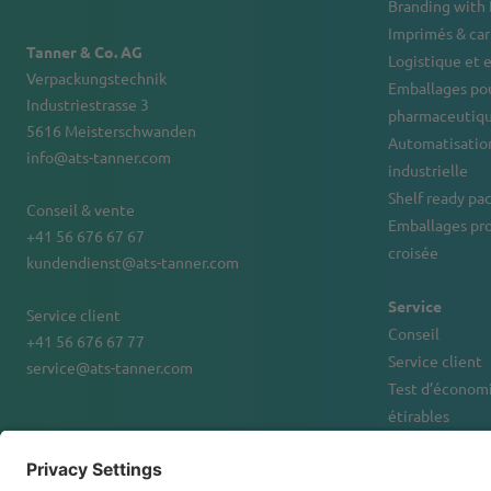
Branding with
Imprimés & ca
Tanner & Co. AG
Logistique et
Verpackungstechnik
Emballages pou
Industriestrasse 3
pharmaceutiqu
5616 Meisterschwanden
Automatisation
info@ats-tanner.com
industrielle
Shelf ready pa
Conseil & vente
Emballages pr
+41 56 676 67 67
croisée
kundendienst@ats-tanner.com
Service
Service client
Conseil
+41 56 676 67 77
Service client
service@ats-tanner.com
Test d’économi
étirables
Location et f
d’emballage