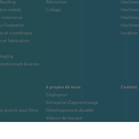
 Banding
Rétraction
Machines
rton ondulé
Collage
Machines 
 e-commerce
Machines
r l’industrie
Machines
e et cosmétique
Location
 et fabrication
ckaging
omotionnels & vente
à propos de nous
Contact
Employeur
Entreprise d'apprentissage
e gratuit pour films
Développement durable
Valeurs de marque
inancement de machines
Portrait de l'entreprise