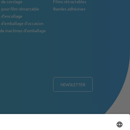
 de cerclage
Films rétractables
pour film rétractable
Bandes adhésives
 d’encollage
 d'emballage d'occasion
 de machines d'emballage
NEWSLETTER