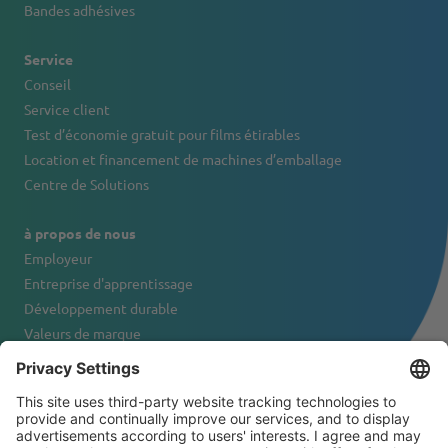
Bandes adhésives
Service
Conseil
Service client
Test d’économie gratuit pour films étirables
Location et financement de machines d’emballage
Centre de Solutions
à propos de nous
Employeur
Entreprise d'apprentissage
Développement durable
Valeurs de marque
Portrait de l'entreprise
Contact