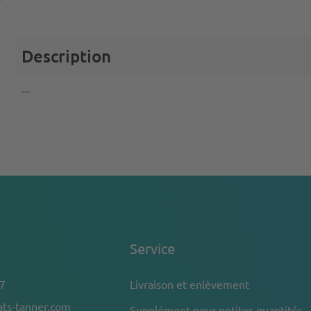
Description
---
Service
7
Livraison et enlèvement
ts-tanner.com
Supplément pour petites quantités