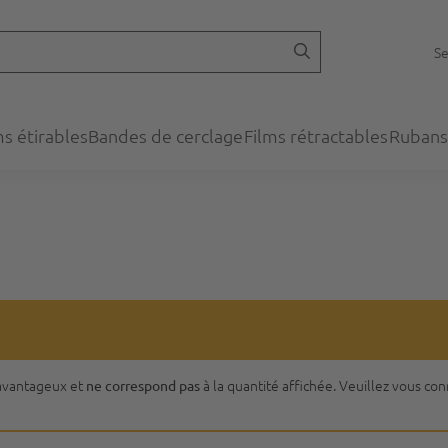
Se
ms étirables
Bandes de cerclage
Films rétractables
Rubans
s avantageux et
à la quantité affichée. Veuillez vous co
ne correspond pas