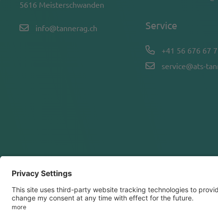
5616 Meisterschwanden
Service
info@tannerag.ch
+41 56 676 67 7
service@ats-ta