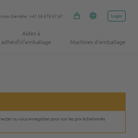
rvice clientèle : +41 56 676 67 67
Login
Aides à
 adhésifs
l'emballage
Machines d'emballage
nnecter ou vous enregistrer pour voir les prix échelonnés