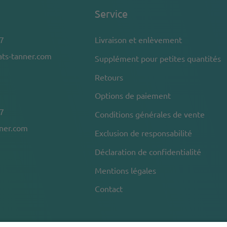
Service
7
Livraison et enlèvement
ts-tanner.com
Supplément pour petites quantités
Retours
Options de paiement
7
Conditions générales de vente
nner.com
Exclusion de responsabilité
Déclaration de confidentialité
Mentions légales
Contact