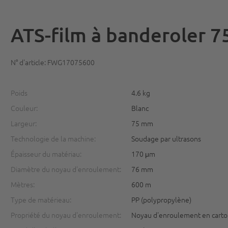
ATS-film à banderoler 
N° d'article: FWG17075600
Poids
4.6 kg
Couleur:
Blanc
Largeur:
75 mm
Technologie de la machine:
Soudage par ultrasons
Épaisseur du matériau:
170 μm
Diamètre du noyau d'enroulement:
76 mm
Mètres:
600 m
Type de matérieau:
PP (polypropylène)
Propriété du noyau d'enroulement:
Noyau d'enroulement en cart