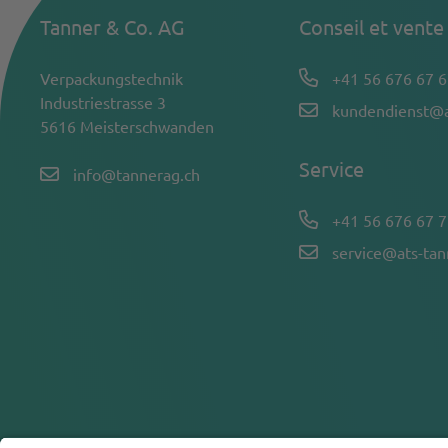
Tanner & Co. AG
Conseil et vente
Verpackungstechnik
+41 56 676 67 6
Industriestrasse 3
kundendienst@a
5616 Meisterschwanden
Service
info@tannerag.ch
+41 56 676 67 7
service@ats-ta