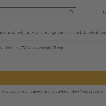
Se
ms étirables
Bandes de cerclage
Films rétractables
Rubans
 en film
ATS-film à banderoler 75 mm
s avantageux et
à la quantité affichée. Veuillez vous co
ne correspond pas