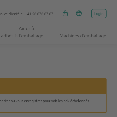
rvice clientèle : +41 56 676 67 67
Login
Aides à
 adhésifs
l'emballage
Machines d'emballage
nnecter ou vous enregistrer pour voir les prix échelonnés