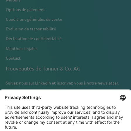
Options de paiement
Conditions générales de vente
Exclusion de responsabilité
Déclaration de confidentialité
Mentions légales
Contact
Nouveautés de Tanner & Co. AG
Suivez-nous sur
LinkedIn
et inscrivez-vous à notre newsletter.
Newsletter