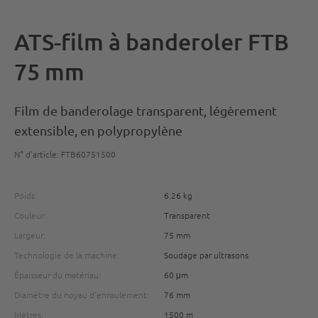
ATS-film à banderoler FTB
75 mm
Film de banderolage transparent, légèrement
extensible, en polypropylène
N° d'article: FTB60751500
Poids
6.26 kg
Couleur:
Transparent
Largeur:
75 mm
Technologie de la machine:
Soudage par ultrasons
Épaisseur du matériau:
60 μm
Diamètre du noyau d'enroulement:
76 mm
Mètres:
1500 m