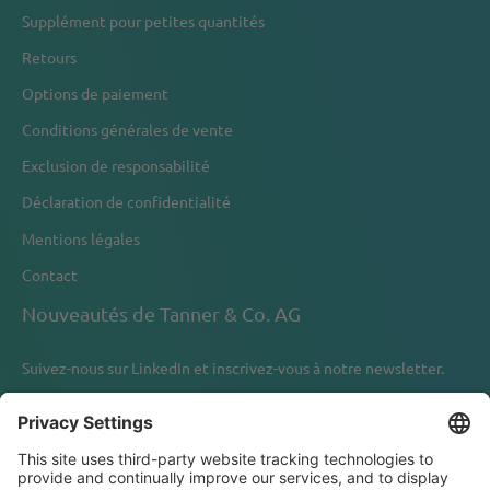
Supplément pour petites quantités
Retours
Options de paiement
Conditions générales de vente
Exclusion de responsabilité
Déclaration de confidentialité
Mentions légales
Contact
Nouveautés de Tanner & Co. AG
Suivez-nous sur
LinkedIn
et inscrivez-vous à notre newsletter.
Newsletter