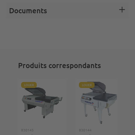
Documents
Produits correspondants
LOUER
LOUER
830145
830144