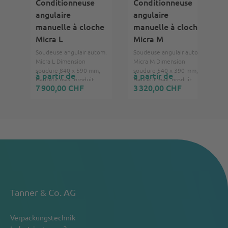
Conditionneuse
Conditionneuse
angulaire
angulaire
manuelle à cloche
manuelle à cloche
Micra L
Micra M
Soudeuse angulair autom.
Soudeuse angulair autom.
Micra L Dimension
Micra M Dimension
soudure 840 x 590 mm,
soudure 540 x 390 mm,
à partir de
à partir de
Hauteur max. produit
Hauteur max. produit
7 900,00 CHF
3 320,00 CHF
300 mm, 400V, 3Ph,
300 mm, 230V, 1Ph,
50/60 Hz
50/60 Hz
Tanner & Co. AG
Verpackungstechnik