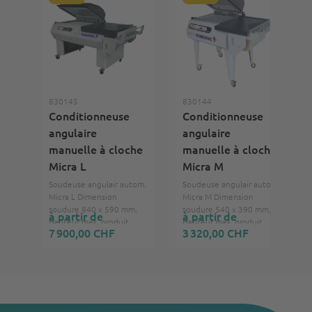
830145
830144
Conditionneuse
Conditionneuse
angulaire
angulaire
manuelle à cloche
manuelle à cloche
Micra L
Micra M
Soudeuse angulair autom.
Soudeuse angulair autom.
Micra L Dimension
Micra M Dimension
soudure 840 x 590 mm,
soudure 540 x 390 mm,
à partir de
à partir de
Hauteur max. produit
Hauteur max. produit
7 900,00 CHF
3 320,00 CHF
300 mm, 400V, 3Ph,
300 mm, 230V, 1Ph,
50/60 Hz
50/60 Hz