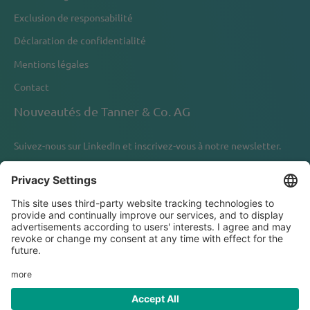
Exclusion de responsabilité
Déclaration de confidentialité
Mentions légales
Contact
Nouveautés de Tanner & Co. AG
Suivez-nous sur
LinkedIn
et inscrivez-vous à notre newsletter.
Newsletter