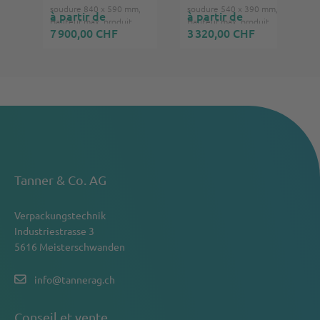
soudure 840 x 590 mm,
soudure 540 x 390 mm,
à partir de
à partir de
Hauteur max. produit
Hauteur max. produit
7 900,00 CHF
3 320,00 CHF
300 mm, 400V, 3Ph,
300 mm, 230V, 1Ph,
50/60 Hz
50/60 Hz
Tanner & Co. AG
Verpackungstechnik
Industriestrasse 3
5616 Meisterschwanden
info@tannerag.ch
Conseil et vente