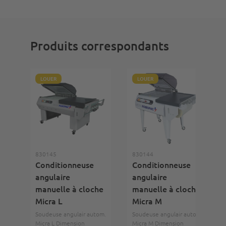
Produits correspondants
LOUER
LOUER
830145
830144
Conditionneuse
Conditionneuse
angulaire
angulaire
manuelle à cloche
manuelle à cloche
Micra L
Micra M
Soudeuse angulair autom.
Soudeuse angulair autom.
Micra L Dimension
Micra M Dimension