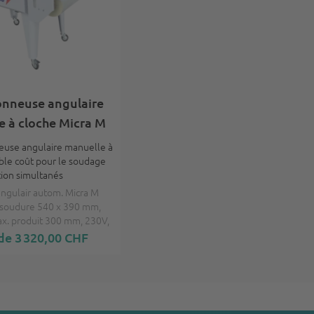
onneuse angulaire
e à cloche Micra M
euse angulaire manuelle à
ible coût pour le soudage
ction simultanés
ngulair autom. Micra M
soudure 540 x 390 mm,
x. produit 300 mm, 230V,
 Hz
 de 3 320,00 CHF