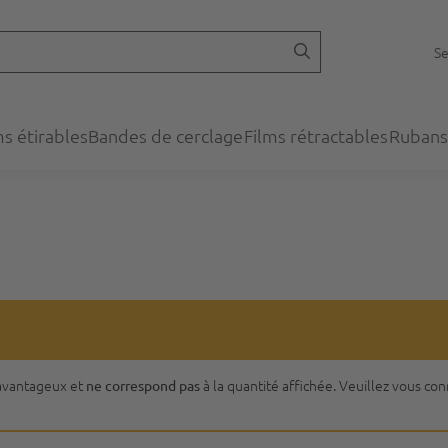
Se
ms étirables
Bandes de cerclage
Films rétractables
Rubans
s avantageux et
à la quantité affichée. Veuillez vous co
ne correspond pas