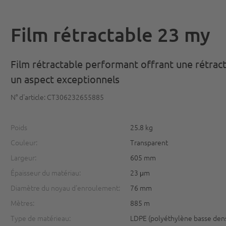
Film rétractable 23 my
Film rétractable performant offrant une rétract
un aspect exceptionnels
N° d'article: CT306232655885
Poids
25.8 kg
Couleur:
Transparent
Largeur:
605 mm
Épaisseur du matériau:
23 μm
Diamètre du noyau d'enroulement:
76 mm
Mètres:
885 m
Type de matérieau:
LDPE (polyéthylène basse dens