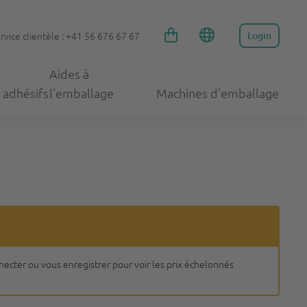
rvice clientèle : +41 56 676 67 67
Login
Aides à
 adhésifs
l'emballage
Machines d'emballage
nnecter ou vous enregistrer pour voir les prix échelonnés