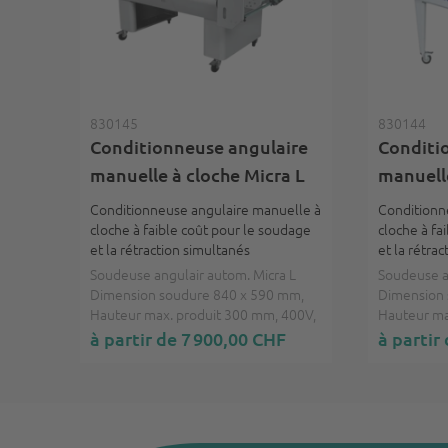
830145
830144
Conditionneuse angulaire
Conditi
manuelle à cloche Micra L
manuell
Conditionneuse angulaire manuelle à
Conditionn
cloche à faible coût pour le soudage
cloche à fa
et la rétraction simultanés
et la rétra
Soudeuse angulair autom. Micra L
Soudeuse a
Dimension soudure 840 x 590 mm,
Dimension 
Hauteur max. produit 300 mm, 400V,
Hauteur ma
3Ph, 50/60 Hz
1Ph, 50/60
à partir de 7 900,00 CHF
à partir