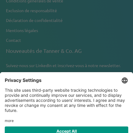
Conditions générales de vente
Exclusion de responsabilité
Déclaration de confidentialité
Mentions légales
Contact
Nouveautés de Tanner & Co. AG
Suivez-nous sur
LinkedIn
et inscrivez-vous à notre newsletter.
Newsletter