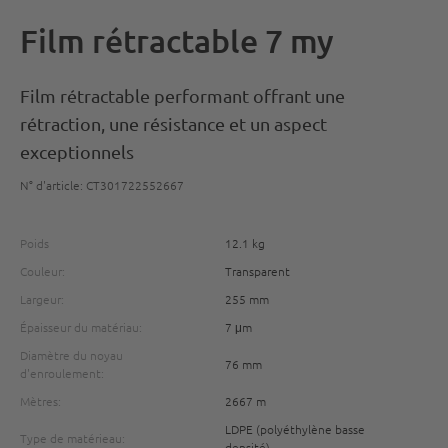
Film rétractable 7 my
Film rétractable performant offrant une
rétraction, une résistance et un aspect
exceptionnels
N° d'article: CT301722552667
Poids
12.1 kg
Couleur:
Transparent
Largeur:
255 mm
Épaisseur du matériau:
7 μm
Diamètre du noyau
76 mm
d'enroulement:
Mètres:
2667 m
LDPE (polyéthylène basse
Type de matérieau:
densité)