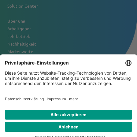
Solution Center
Über uns
Arbeitgeber
Lehrbetrieb
Nachhaltigkeit
Markenwerte
Firmenportrait
Kontakt
© 2026 Tanner & Co. AG
Allgemeine Geschäftsbedingungen
Haftungsausschluss
Datenschutzerklärung
Impressum