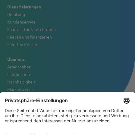
Dienstleistungen
Beratung
Kundenservice
Spartest für Stretchfolien
Mieten und finanzieren
Solution Center
Über uns
Arbeitgeber
Lehrbetrieb
Nachhaltigkeit
Markenwerte
Firmenportrait
Kontakt
© 2026 Tanner & Co. AG