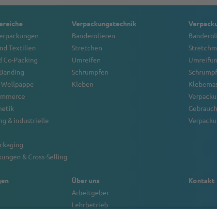
reiche
Verpackungstechnik
Verpack
verpackungen
Banderolieren
Banderol
nd Textilien
Stretchen
Stretchm
d Co-Packing
Umreifen
Umreifu
 Banding
Schrumpfen
Schrump
 Wellpappe
Kleben
Klebema
Commerce
Verpacku
metik
Gebrauch
g & industrielle
Verpacku
ackaging
ungen & Cross-Selling
gen
Über uns
Kontakt
Arbeitgeber
Lehrbetrieb
retchfolien
Nachhaltigkeit