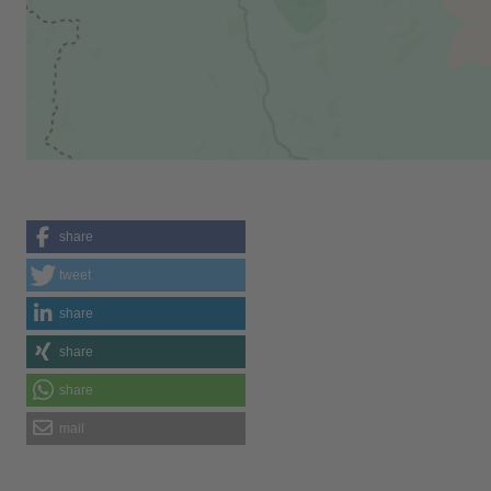
share
tweet
share
share
share
mail