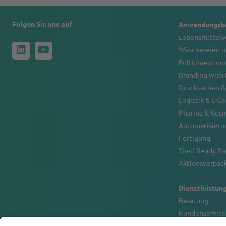
Folgen Sie uns auf
Anwendungsbe
Lebensmittel
Wäschereien u
Fulfillment un
Branding with
Drucksachen &
Logistik & E-
Pharma & Kos
Automatisierun
Fertigung
Shelf Ready P
Aktionsverpack
Dienstleistun
Beratung
Kundenservice
Spartest für St