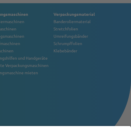
ungsmaschinen
Verpackungsmaterial
iermaschinen
Banderoliermaterial
aschinen
Stretchfolien
ngsmaschinen
Umreifungsbänder
fmaschinen
Schrumpffolien
schinen
Klebebänder
ngshilfen und Handgeräte
te Verpackungsmaschinen
ngsmaschine mieten