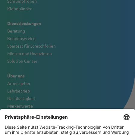
Schrumpffolien
Klebebänder
Dienstleistungen
Beratung
Kundenservice
Spartest für Stretchfolien
Mieten und finanzieren
Solution Center
Über uns
Arbeitgeber
Lehrbetrieb
Nachhaltigkeit
Markenwerte
Firmenportrait
Kontakt