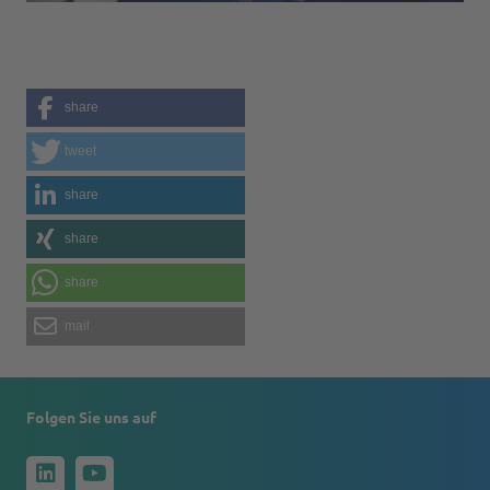
share
tweet
share
share
share
mail
Folgen Sie uns auf