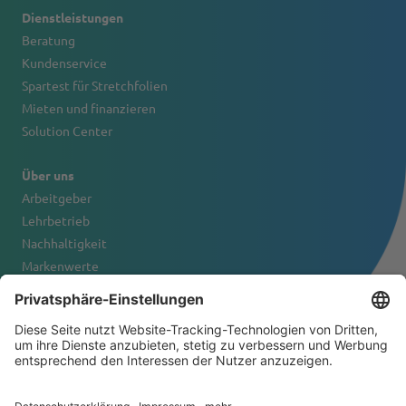
Dienstleistungen
Beratung
Kundenservice
Spartest für Stretchfolien
Mieten und finanzieren
Solution Center
Über uns
Arbeitgeber
Lehrbetrieb
Nachhaltigkeit
Markenwerte
Firmenportrait
Kontakt
© 2026 Tanner & Co. AG