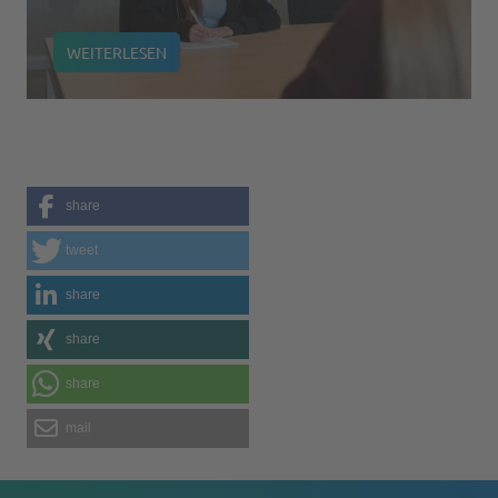
WEITERLESEN
share
tweet
share
share
share
mail