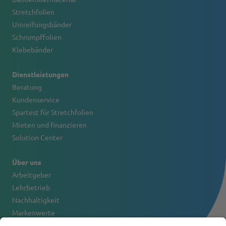
Stretchfolien
Umreifungsbänder
Schrumpffolien
Klebebänder
Dienstleistungen
Beratung
Kundenservice
Spartest für Stretchfolien
Mieten und finanzieren
Solution Center
Über uns
Arbeitgeber
Lehrbetrieb
Nachhaltigkeit
Markenwerte
Firmenportrait