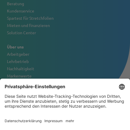
Beratung
Kundenservice
Spartest für Stretchfolien
Mieten und finanzieren
Solution Center
Über uns
Arbeitgeber
Lehrbetrieb
Nachhaltigkeit
Markenwerte
Firmenportrait
Kontakt
© 2026 Tanner & Co. AG