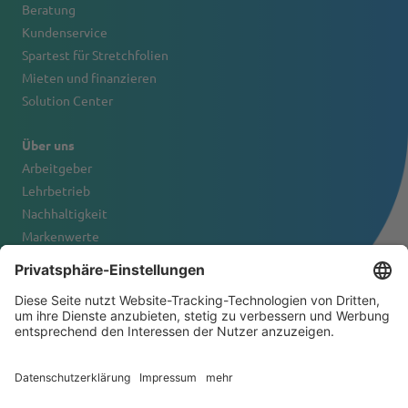
Beratung
Kundenservice
Spartest für Stretchfolien
Mieten und finanzieren
Solution Center
Über uns
Arbeitgeber
Lehrbetrieb
Nachhaltigkeit
Markenwerte
Firmenportrait
Kontakt
© 2026 Tanner & Co. AG