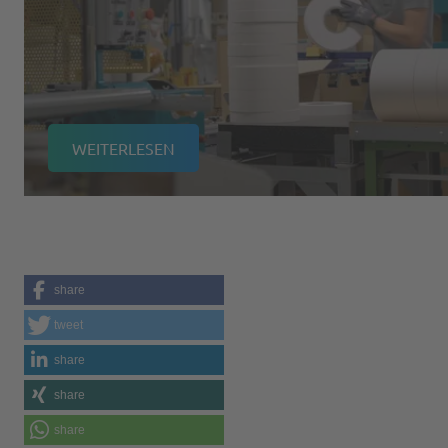
WEITERLESEN
share
tweet
share
share
share