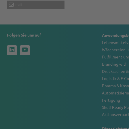
mail
Folgen Sie uns auf
Anwendungsbe
Lebensmittel
Wäschereien u
Fulfillment un
Branding with
Drucksachen &
Logistik & E-
Pharma & Kos
Automatisierun
Fertigung
Shelf Ready P
Aktionsverpack
Dienstleistun