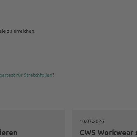
ele zu erreichen.
partest für Stretchfolien
?
10.07.2026
ieren
CWS Workwear se