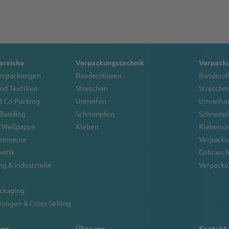
reiche
Verpackungstechnik
Verpack
verpackungen
Banderolieren
Banderol
nd Textilien
Stretchen
Stretchm
d Co-Packing
Umreifen
Umreifu
 Banding
Schrumpfen
Schrump
 Wellpappe
Kleben
Klebema
Commerce
Verpacku
metik
Gebrauch
g & industrielle
Verpacku
ackaging
ungen & Cross-Selling
gen
Über uns
Kontakt