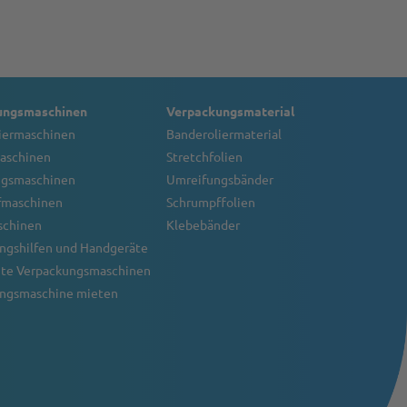
ungsmaschinen
Verpackungsmaterial
iermaschinen
Banderoliermaterial
aschinen
Stretchfolien
ngsmaschinen
Umreifungsbänder
fmaschinen
Schrumpffolien
schinen
Klebebänder
ngshilfen und Handgeräte
te Verpackungsmaschinen
ngsmaschine mieten