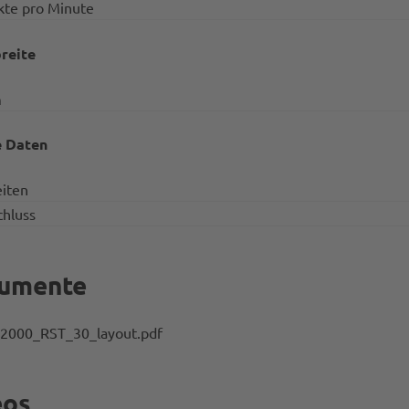
kte pro Minute
reite
m
e Daten
iten
chluss
umente
2000_RST_30_layout.pdf
eos