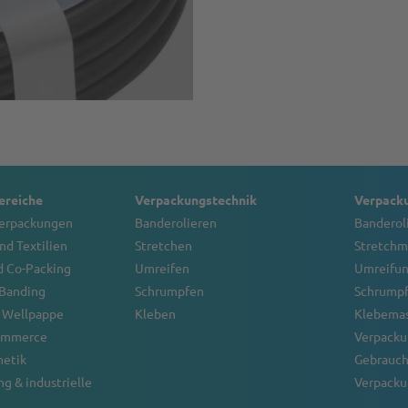
reiche
Verpackungstechnik
Verpack
verpackungen
Banderolieren
Banderol
nd Textilien
Stretchen
Stretchm
d Co-Packing
Umreifen
Umreifu
 Banding
Schrumpfen
Schrump
 Wellpappe
Kleben
Klebema
Commerce
Verpacku
metik
Gebrauch
g & industrielle
Verpacku