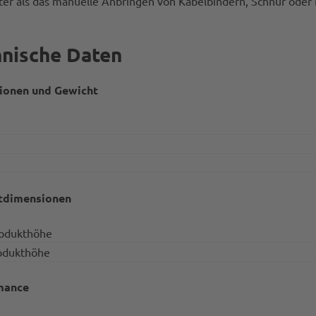
nter als das manuelle Anbringen von Kabelbindern, Schnur oder
nische Daten
ionen und Gewicht
tdimensionen
rodukthöhe
odukthöhe
mance