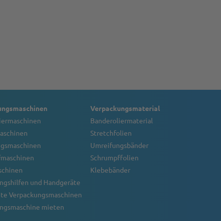
ungsmaschinen
Verpackungsmaterial
iermaschinen
Banderoliermaterial
aschinen
Stretchfolien
ngsmaschinen
Umreifungsbänder
fmaschinen
Schrumpffolien
schinen
Klebebänder
ngshilfen und Handgeräte
te Verpackungsmaschinen
ngsmaschine mieten