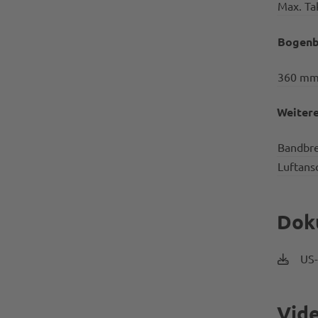
Max. Ta
Bogenb
360 m
Weiter
Bandbre
Luftans
Dok
US-
Vid