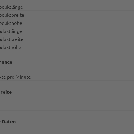
oduktlänge
oduktbreite
rodukthöhe
oduktlänge
oduktbreite
odukthöhe
mance
kte pro Minute
reite
m
e Daten