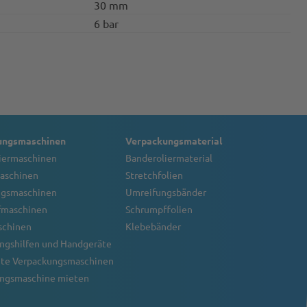
30 mm
6 bar
ungsmaschinen
Verpackungsmaterial
iermaschinen
Banderoliermaterial
aschinen
Stretchfolien
ngsmaschinen
Umreifungsbänder
fmaschinen
Schrumpffolien
schinen
Klebebänder
ngshilfen und Handgeräte
te Verpackungsmaschinen
ngsmaschine mieten