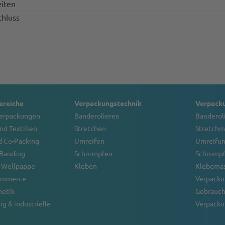
iten
chluss
reiche
Verpackungstechnik
Verpack
verpackungen
Banderolieren
Banderol
nd Textilien
Stretchen
Stretchm
d Co-Packing
Umreifen
Umreifu
 Banding
Schrumpfen
Schrump
 Wellpappe
Kleben
Klebema
Commerce
Verpacku
metik
Gebrauch
g & industrielle
Verpacku