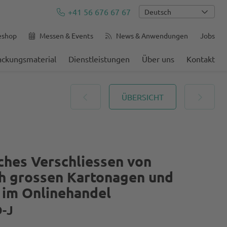
+41 56 676 67 67
Deutsch
eshop
Messen & Events
News & Anwendungen
Jobs
ackungsmaterial
Dienstleistungen
Über uns
Kontakt
ÜBERSICHT
ches Verschliessen von
ch grossen Kartonagen und
im Onlinehandel
-J