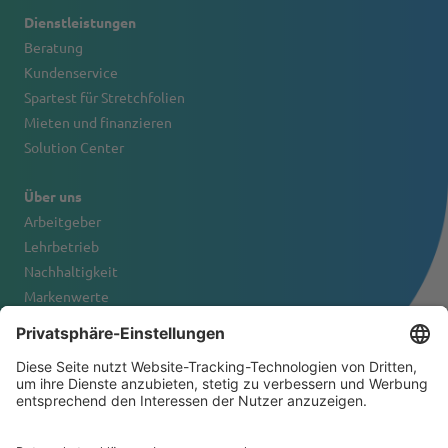
Dienstleistungen
Beratung
Kundenservice
Spartest für Stretchfolien
Mieten und finanzieren
Solution Center
Über uns
Arbeitgeber
Lehrbetrieb
Nachhaltigkeit
Markenwerte
Firmenportrait
Kontakt
© 2026 Tanner & Co. AG