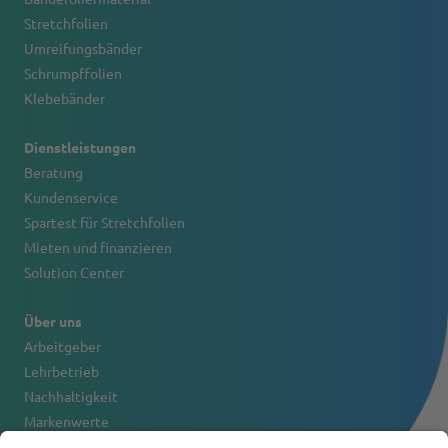
Stretchfolien
Umreifungsbänder
Schrumpffolien
Klebebänder
Dienstleistungen
Beratung
Kundenservice
Spartest für Stretchfolien
Mieten und finanzieren
Solution Center
Über uns
Arbeitgeber
Lehrbetrieb
Nachhaltigkeit
Markenwerte
Firmenportrait