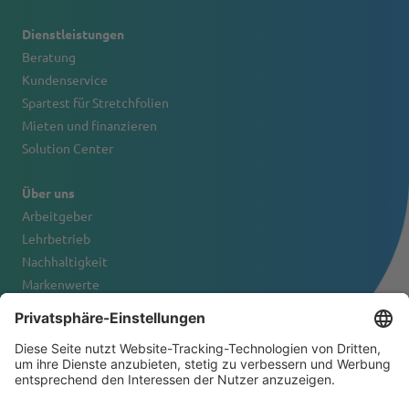
Dienstleistungen
Beratung
Kundenservice
Spartest für Stretchfolien
Mieten und finanzieren
Solution Center
Über uns
Arbeitgeber
Lehrbetrieb
Nachhaltigkeit
Markenwerte
Firmenportrait
Kontakt