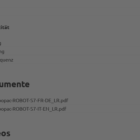
zität
g
ng
equenz
umente
opac-ROBOT-S7-FR-DE_LR.pdf
opac-ROBOT-S7-IT-EN_LR.pdf
eos