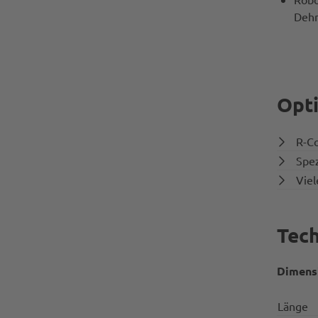
Dehn
Opt
R-Co
Spez
Viel
Tech
Dimens
Länge