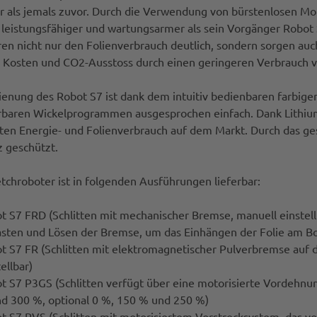
er als jemals zuvor. Durch die Verwendung von bürstenlosen Mot
 leistungsfähiger und wartungsarmer als sein Vorgänger Robot
ren nicht nur den Folienverbrauch deutlich, sondern sorgen au
 Kosten und CO2-Ausstoss durch einen geringeren Verbrauch von
ienung des Robot S7 ist dank dem intuitiv bedienbaren farbige
rbaren Wickelprogrammen ausgesprochen einfach. Dank Lithium
sten Energie- und Folienverbrauch auf dem Markt. Durch das g
 geschützt.
tchroboter ist in folgenden Ausführungen lieferbar:
t S7 FRD (Schlitten mit mechanischer Bremse, manuell einstell
asten und Lösen der Bremse, um das Einhängen der Folie am Bod
t S7 FR (Schlitten mit elektromagnetischer Pulverbremse auf d
ellbar)
t S7 P3GS (Schlitten verfügt über eine motorisierte Vordehnun
d 300 %, optional 0 %, 150 % und 250 %)
t S7 PVS (Schlitten mit motorisiertem Vorstrecksystem, das v