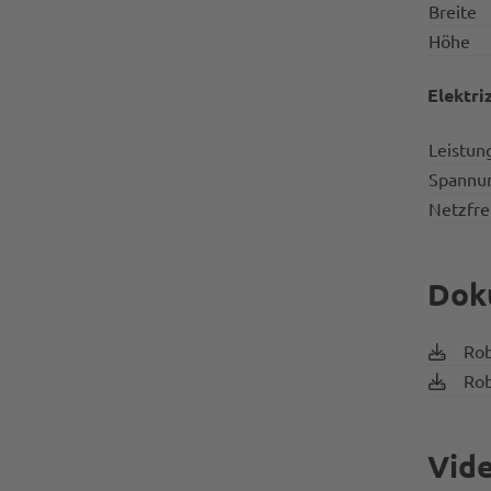
Breite
Höhe
Elektri
Leistun
Spannu
Netzfr
Dok
Rob
Rob
Vid