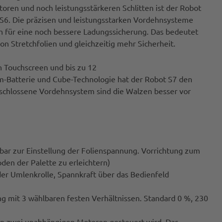
oren und noch leistungsstärkeren Schlitten ist der Robot
 S6. Die präzisen und leistungsstarken Vordehnsysteme
ch für eine noch bessere Ladungssicherung. Das bedeutet
 Stretchfolien und gleichzeitig mehr Sicherheit.
n Touchscreen und bis zu 12
-Batterie und Cube-Technologie hat der Robot S7 den
eschlossene Vordehnsystem sind die Walzen besser vor
bar zur Einstellung der Folienspannung. Vorrichtung zum
en der Palette zu erleichtern)
er Umlenkrolle, Spannkraft über das Bedienfeld
g mit 3 wählbaren festen Verhältnissen. Standard 0 %, 230
on zwei unabhängigen Motoren gesteuert wird. Das