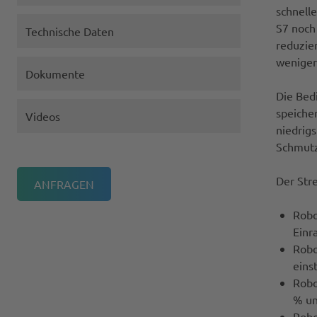
schnell
S7 noch
Technische Daten
reduzie
weniger
Dokumente
Die Bed
speiche
Videos
niedrig
Schmutz
Der Stre
Robo
Einr
Robo
einst
Robo
% un
Robo