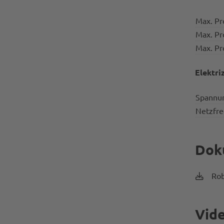
Max. Pr
Max. Pr
Max. P
Elektri
Spannu
Netzfr
Dok
Rob
Vid