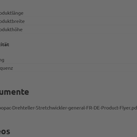
oduktlänge
oduktbreite
rodukthöhe
zität
ng
equenz
umente
opac-Drehteller-Stretchwickler-general-FR-DE-Product-Flyer.pd
eos