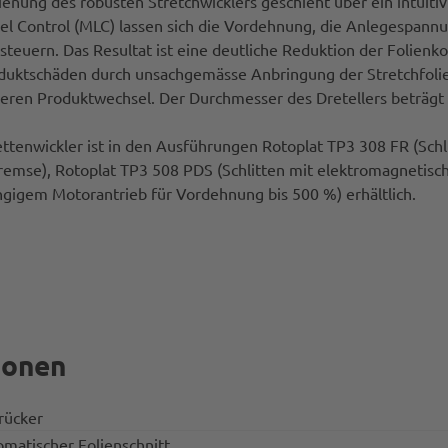
ienung des robusten Stretchwicklers geschieht über ein intuiti
vel Control (MLC) lassen sich die Vordehnung, die Anlegespann
teuern. Das Resultat ist eine deutliche Reduktion der Folienko
duktschäden durch unsachgemässe Anbringung der Stretchfolie
heren Produktwechsel. Der Durchmesser des Dretellers beträ
ettenwickler ist in den Ausführungen Rotoplat TP3 308 FR (Sch
remse), Rotoplat TP3 508 PDS (Schlitten mit elektromagnetisc
gigem Motorantrieb für Vordehnung bis 500 %) erhältlich.
ionen
ücker
matischer Folienschnitt