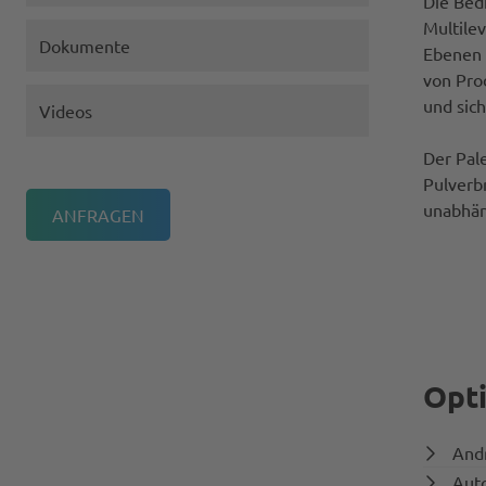
Die Bed
Multile
Dokumente
Ebenen s
von Pro
und sic
Videos
Der Pal
Pulverb
unabhän
Opt
Andr
Auto