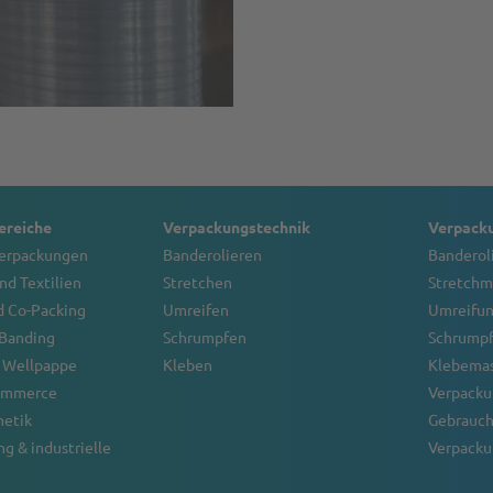
reiche
Verpackungstechnik
Verpack
verpackungen
Banderolieren
Banderol
nd Textilien
Stretchen
Stretchm
d Co-Packing
Umreifen
Umreifu
 Banding
Schrumpfen
Schrump
 Wellpappe
Kleben
Klebema
Commerce
Verpacku
metik
Gebrauch
g & industrielle
Verpacku