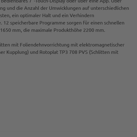
v bedienbares 7"-Touch-Display oder über eine App. Über
ung und die Anzahl der Umwicklungen auf unterschiedlichen
sten, ein optimaler Halt und ein Verhindern
. 12 speicherbare Programme sorgen für einen schnellen
gt 1650 mm, die maximale Produkthöhe 2200 mm.
litten mit Foliendehnvorrichtung mit elektromagnetischer
her Kupplung) und Rotoplat TP3 708 PVS (Schlitten mit