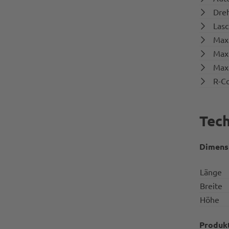
Dreh
Lasc
Maxi
Maxi
Maxi
R-Co
Tech
Dimens
Länge
Breite
Höhe
Produk