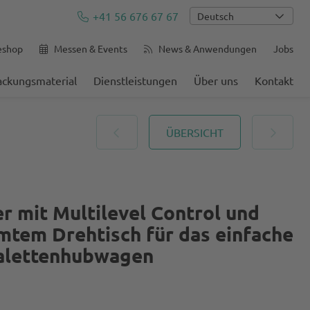
+41 56 676 67 67
Deutsch
eshop
Messen & Events
News & Anwendungen
Jobs
ackungsmaterial
Dienstleistungen
Über uns
Kontakt
ÜBERSICHT
r mit Multilevel Control und
rmtem Drehtisch für das einfache
Palettenhubwagen