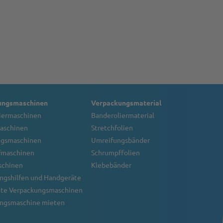
ungsmaschinen
Verpackungsmaterial
iermaschinen
Banderoliermaterial
aschinen
Stretchfolien
ngsmaschinen
Umreifungsbänder
fmaschinen
Schrumpffolien
schinen
Klebebänder
ngshilfen und Handgeräte
te Verpackungsmaschinen
ngsmaschine mieten