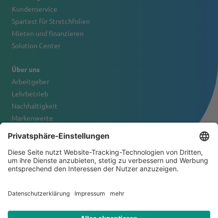
Kundenservice
Spartest für Stretchfolien
Mieten und finanzieren
Solution Center
Über uns
Arbeitgeber
Lehrbetrieb
Nachhaltigkeit
Markenwerte
Firmenportrait
Kontakt
© 2026 Tanner & Co. AG
Allgemeine Geschäftsbedingungen