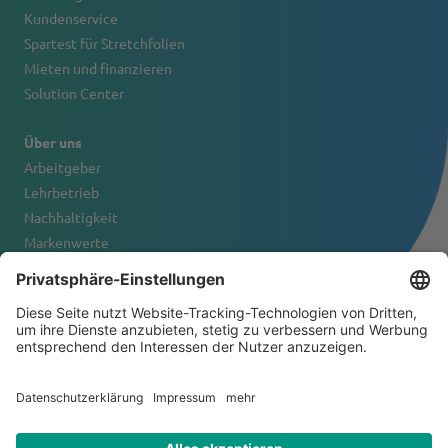
Kundenservice
Spartest für Stretchfolien
Mieten und finanzieren
Solution Center
Über uns
Arbeitgeber
Lehrbetrieb
Nachhaltigkeit
Markenwerte
Firmenportrait
Kontakt
© 2026 Tanner & Co. AG
Allgemeine Geschäftsbedingungen