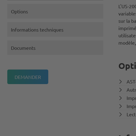
L'US-20
Options
variable
sur la 
imprimée
Informations techniques
utilisat
modèle,
Documents
Opt
AST-
Autr
Impr
Impr
Lect