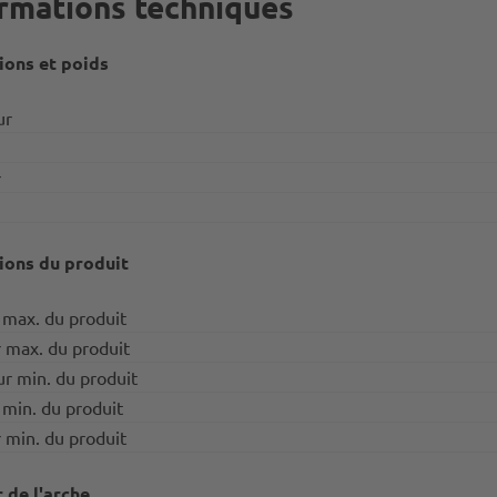
rmations techniques
ons et poids
ur
r
ons du produit
 max. du produit
 max. du produit
r min. du produit
 min. du produit
 min. du produit
 de l'arche