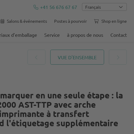
+41 56 676 67 67
Français
Salons & événements
Postes à pourvoir
Shop en ligne
iaux d’emballage
Service
à propos de nous
Contact
VUE D'ENSEMBLE
marquer en une seule étape : la
2000 AST-TTP avec arche
imprimante à transfert
d l'étiquetage supplémentaire