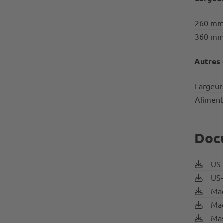
260 m
360 m
Autres
Largeur
Aliment
Doc
US-
US-
Mac
Mac
Mas