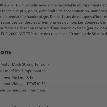
00 AST-TTP universelle avec arche inoxydable et imprimante à 
s telles que prix, poids, date limite de consommation, numéro d
bande pendant le banderolage. Des lecteurs de marques d'impres
s sur des banderoles pré-imprimées ou non. Les données d'impr
eur facile à utiliser ou reprises d'une source externe (par ex. b
 l'US-2000 AST-TTP traite des rubans de 30 mm ou de 50 mm d
ions
Motor (Arch Strong Tension)
es modèles d'imprimantes
imeur Markem X45
imeur Videojet DF6530 53
eur de marques imprimées