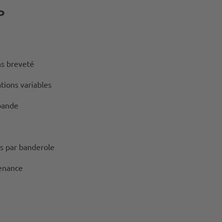
P
ns breveté
tions variables
bande
s par banderole
enance