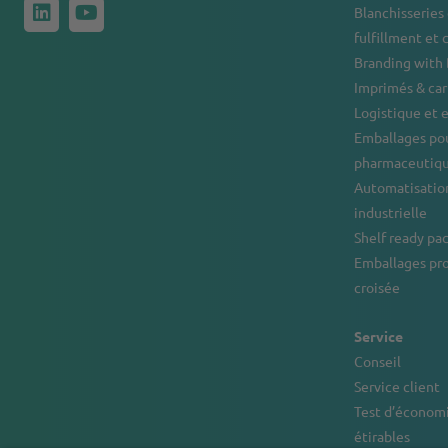
Blanchisseries 
fulfillment et 
Branding with
Imprimés & ca
Logistique et
Emballages pou
pharmaceutiqu
Automatisation
industrielle
Shelf ready pa
Emballages pr
croisée
Service
Conseil
Service client
Test d’économi
étirables