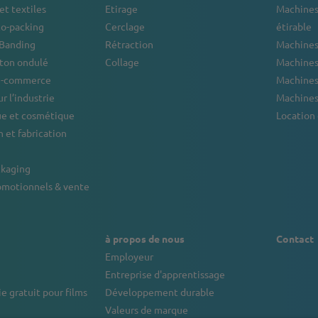
et textiles
Etirage
Machines
co-packing
Cerclage
étirable
 Banding
Rétraction
Machines
rton ondulé
Collage
Machines 
 e-commerce
Machines
r l’industrie
Machines
e et cosmétique
Location
 et fabrication
ckaging
omotionnels & vente
à propos de nous
Contact
Employeur
Entreprise d'apprentissage
e gratuit pour films
Développement durable
Valeurs de marque