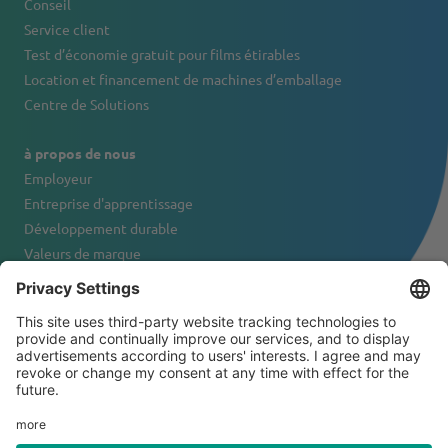
Conseil
Service client
Test d’économie gratuit pour films étirables
Location et financement de machines d’emballage
Centre de Solutions
à propos de nous
Employeur
Entreprise d'apprentissage
Développement durable
Valeurs de marque
Portrait de l'entreprise
Contact
© 2026 Tanner & Co. AG
Conditions générales de vente