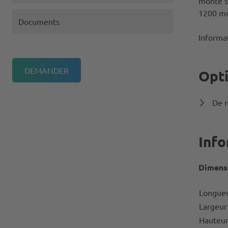
monté su
1200 m
Documents
Informat
Opt
De n
Info
Dimensi
Longue
Largeur
Hauteu