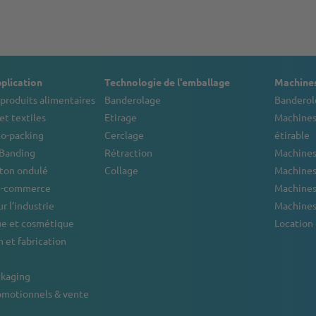
plication
Technologie de l'emballage
Machines
produits alimentaires
Banderolage
Banderol
et textiles
Etirage
Machines
co-packing
Cerclage
étirable
 Banding
Rétraction
Machines
rton ondulé
Collage
Machines 
 e-commerce
Machines
r l’industrie
Machines
e et cosmétique
Location
 et fabrication
ckaging
omotionnels & vente