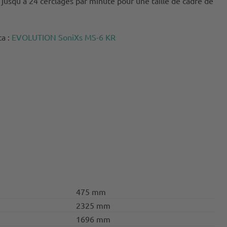
 jusqu'à 24 cerclages par minute pour une taille de cadre de
ca :
EVOLUTION SoniXs MS-6 KR
475 mm
2325 mm
1696 mm