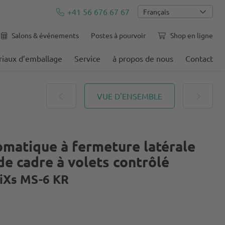
+41 56 676 67 67
Français
Salons & événements
Postes à pourvoir
Shop en ligne
iaux d’emballage
Service
à propos de nous
Contact
VUE D'ENSEMBLE
omatique à fermeture latérale
e cadre à volets contrôlé
iXs MS-6 KR