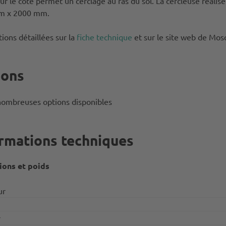
r le côté permet un cerclage au ras du sol. La cercleuse réalise
m x 2000 mm.
ions détaillées sur la
fiche technique
et sur le site web de Mos
ions
ombreuses options disponibles
rmations techniques
ons et poids
ur
r