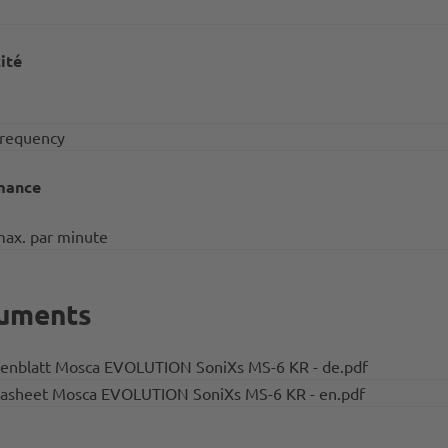
cité
requency
mance
max. par minute
uments
enblatt Mosca EVOLUTION SoniXs MS-6 KR - de.pdf
asheet Mosca EVOLUTION SoniXs MS-6 KR - en.pdf