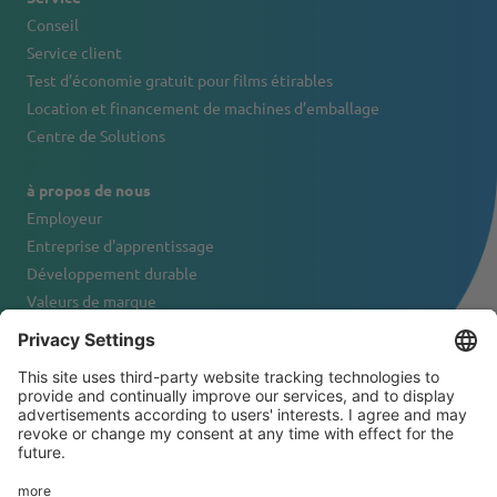
Conseil
Service client
Test d’économie gratuit pour films étirables
Location et financement de machines d’emballage
Centre de Solutions
à propos de nous
Employeur
Entreprise d'apprentissage
Développement durable
Valeurs de marque
Portrait de l'entreprise
Contact
© 2026 Tanner & Co. AG