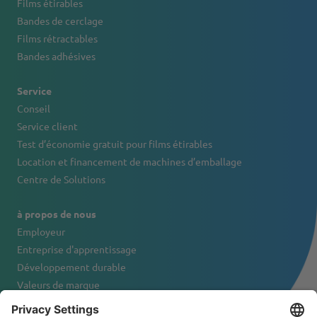
Films étirables
Bandes de cerclage
Films rétractables
Bandes adhésives
Service
Conseil
Service client
Test d’économie gratuit pour films étirables
Location et financement de machines d’emballage
Centre de Solutions
à propos de nous
Employeur
Entreprise d'apprentissage
Développement durable
Valeurs de marque
Portrait de l'entreprise