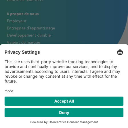
à propos de nous
Employeur
Entreprise d'apprentissage
Développement durable
Valeurs de marque
Portrait de l'entreprise
Contact
© 2026 Tanner & Co. AG
Conditions générales de vente
Exclusion de responsabilité
Déclaration de confidentialité
Mentions légales