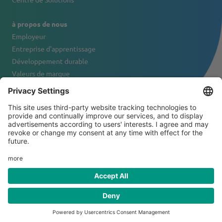
à propos de nous
Employeur
Entreprise d'apprentissage
Développement durable
Valeurs de marque
Portrait de l'entreprise
Contact
© 2026 Tanner & Co. AG
Conditions générales de vente
Exclusion de responsabilité
Déclaration de confidentialité
Mentions légales