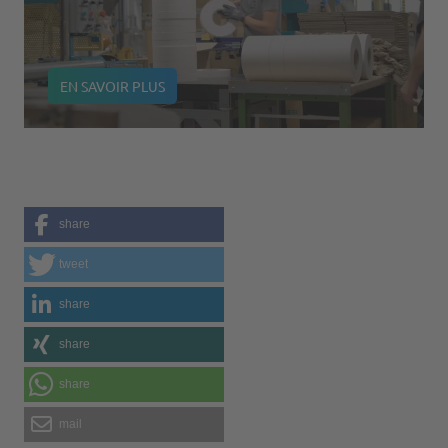
EN SAVOIR PLUS
share
tweet
share
share
share
mail